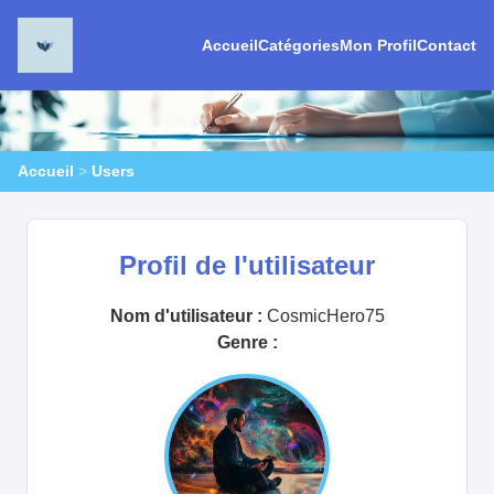
Accueil
Catégories
Mon Profil
Contact
Accueil
>
Users
Profil de l'utilisateur
Nom d'utilisateur :
CosmicHero75
Genre :