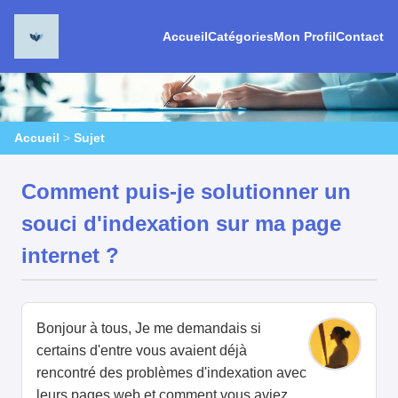
Accueil
Catégories
Mon Profil
Contact
Accueil
>
Sujet
Comment puis-je solutionner un
souci d'indexation sur ma page
internet ?
Bonjour à tous, Je me demandais si
certains d'entre vous avaient déjà
rencontré des problèmes d'indexation avec
leurs pages web et comment vous aviez