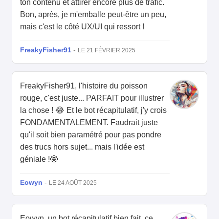
ton contenu et attirer encore plus de trafic.
Bon, après, je m'emballe peut-être un peu,
mais c'est le côté UX/UI qui ressort !
FreakyFisher91
-
LE 21 FÉVRIER 2025
FreakyFisher91, l'histoire du poisson
rouge, c'est juste... PARFAIT pour illustrer
la chose ! 😂 Et le bot récapitulatif, j'y crois
FONDAMENTALEMENT. Faudrait juste
qu'il soit bien paramétré pour pas pondre
des trucs hors sujet... mais l'idée est
géniale !🤓
Eowyn
-
LE 24 AOÛT 2025
Eowyn, un bot récapitulatif bien fait, ce