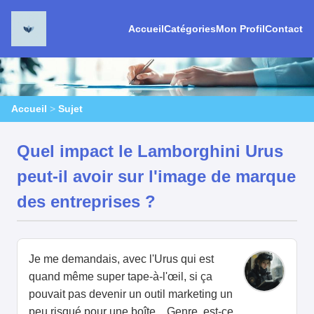
Accueil
Catégories
Mon Profil
Contact
Accueil
>
Sujet
Quel impact le Lamborghini Urus
peut-il avoir sur l'image de marque
des entreprises ?
Je me demandais, avec l'Urus qui est
quand même super tape-à-l'œil, si ça
pouvait pas devenir un outil marketing un
peu risqué pour une boîte... Genre, est-ce