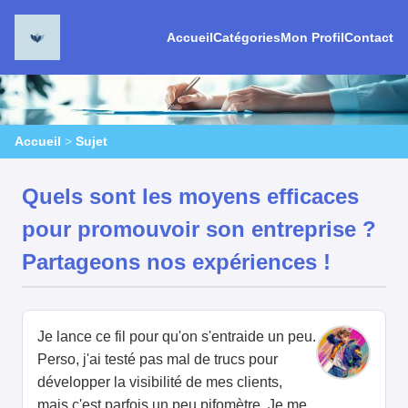
Accueil
Catégories
Mon Profil
Contact
Accueil
>
Sujet
Quels sont les moyens efficaces
pour promouvoir son entreprise ?
Partageons nos expériences !
Je lance ce fil pour qu'on s'entraide un peu.
Perso, j'ai testé pas mal de trucs pour
développer la visibilité de mes clients,
mais c'est parfois un peu pifomètre. Je me