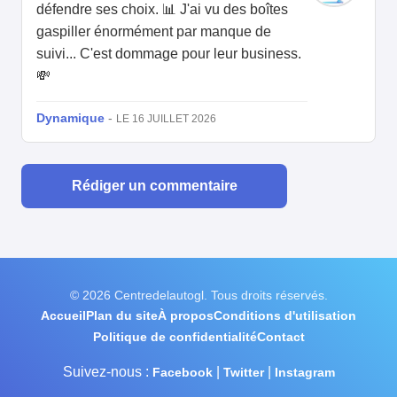
défendre ses choix. 📊 J'ai vu des boîtes
gaspiller énormément par manque de
suivi... C'est dommage pour leur business.
💸
Dynamique
-
LE 16 JUILLET 2026
Rédiger un commentaire
© 2026 Centredelautogl. Tous droits réservés.
Accueil
Plan du site
À propos
Conditions d'utilisation
Politique de confidentialité
Contact
Suivez-nous :
|
|
Facebook
Twitter
Instagram