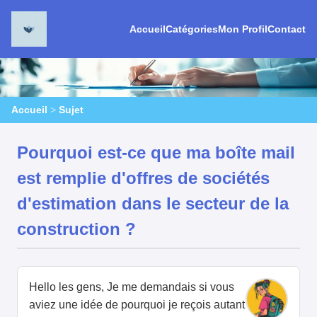
Accueil
Catégories
Mon Profil
Contact
Accueil
>
Sujet
Pourquoi est-ce que ma boîte mail
est remplie d'offres de sociétés
d'estimation dans le secteur de la
construction ?
Hello les gens, Je me demandais si vous
aviez une idée de pourquoi je reçois autant